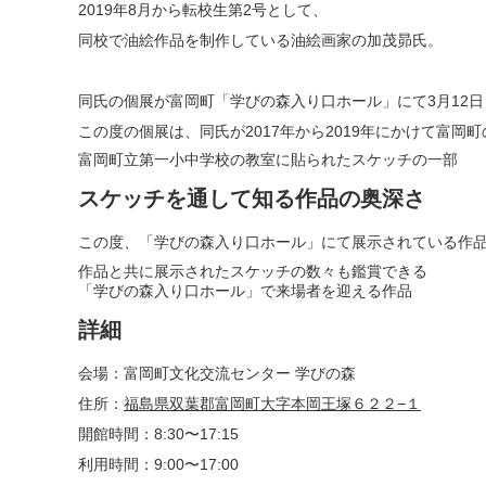
2019年8月から転校生第2号として、
同校で油絵作品を制作している油絵画家の加茂昴氏。
同氏の個展が富岡町「学びの森入り口ホール」にて3月12
この度の個展は、同氏が2017年から2019年にかけて富
富岡町立第一小中学校の教室に貼られたスケッチの一部
スケッチを通して知る作品の奥深さ
この度、「学びの森入り口ホール」にて展示されている作
作品と共に展示されたスケッチの数々も鑑賞できる
「学びの森入り口ホール」で来場者を迎える作品
詳細
会場：富岡町文化交流センター 学びの森
住所：
福島県双葉郡富岡町大字本岡王塚６２２−１
開館時間：8:30〜17:15
利用時間：9:00〜17:00