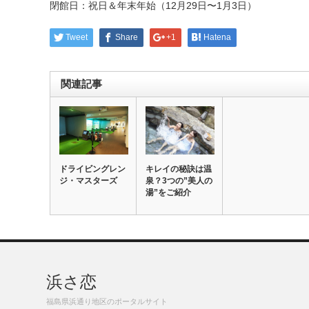
閉館日：祝日＆年末年始（12月29日〜1月3日）
Tweet
Share
+1
Hatena
関連記事
ドライビングレン
キレイの秘訣は温
ジ・マスターズ
泉？3つの”美人の
湯”をご紹介
浜さ恋
福島県浜通り地区のポータルサイト