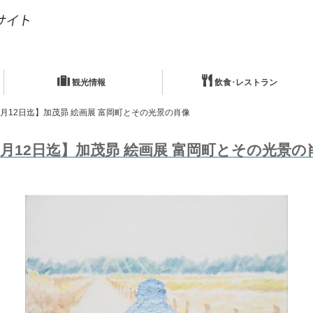
観光情報
飲食･レストラン
3月12日迄】加茂昴 絵画展 富岡町とその光景の肖像
3月12日迄】加茂昴 絵画展 富岡町とその光景の