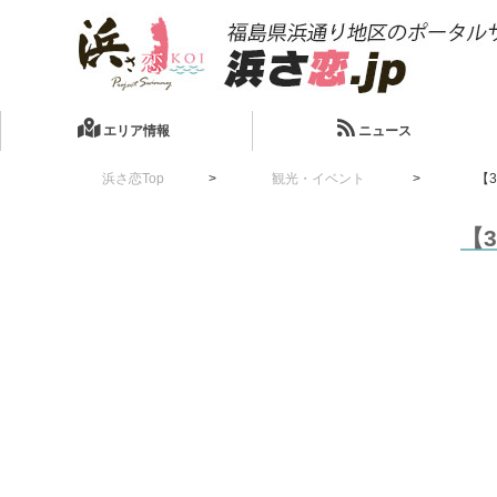
エリア情報
ニュース
浜さ恋Top
観光・イベント
【
【