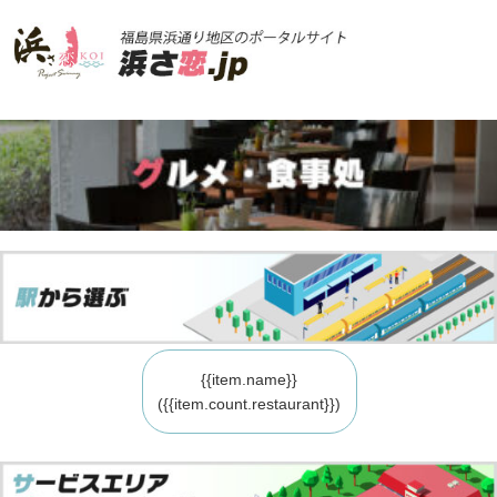
{{item.name}}
({{item.count.restaurant}})