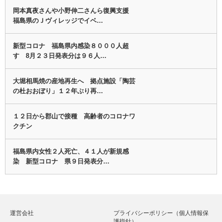
岡本真夜さんや小野伸二さんら復興支援
福島県のＪヴィレッジでイベ…
新型コロナ 福島県内感染８０００人超
す 8月２３日発表分は９６人…
大堀相馬焼の産地再生へ 拠点施設「陶芸
の杜おおぼり」１２年ぶり再…
１２日から郡山で接種 高齢者のコロナワ
クチン
福島県内女性２人死亡、４１人が新規感
染 新型コロナ 県９日発表分…
運営会社
プライバシーポリシー（個人情報保
護指針）