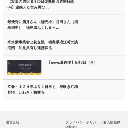
【双葉の選択 8月30日復興拠点避難解除
(4)】途絶えた営み再び…
最優秀に酒井さん（桶売小）谷田さん（福
島四中） 福島県ふくしまっ…
米水素事業者と初交流 福島県浪江町の訪
問団 知見共有し連携探る
【news最終便】6月8日（月）
立春・１２４年ぶり１日早く 早咲き紅梅
見頃 いわき・梅林寺
運営会社
プライバシーポリシー（個人情報保
護指針）