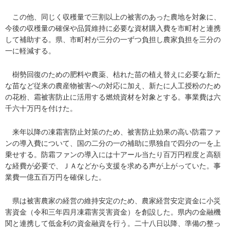
この他、同じく収穫量で三割以上の被害のあった農地を対象に、
今後の収穫量の確保や品質維持に必要な資材購入費を市町村と連携
して補助する。県、市町村が三分の一ずつ負担し農家負担を三分の
一に軽減する。
樹勢回復のための肥料や農薬、枯れた苗の植え替えに必要な新た
な苗など従来の農産物被害への対応に加え、新たに人工授粉のため
の花粉、霜被害防止に活用する燃焼資材を対象とする。事業費は六
千六十万円を付けた。
来年以降の凍霜害防止対策のため、被害防止効果の高い防霜ファ
ンの導入費について、国の二分の一の補助に県独自で四分の一を上
乗せする。防霜ファンの導入には十アール当たり百万円程度と高額
な経費が必要で、ＪＡなどから支援を求める声が上がっていた。事
業費一億五百万円を確保した。
県は被害農家の経営の維持安定のため、農家経営安定資金に小災
害資金（令和三年四月凍霜害災害資金）を創設した。県内の金融機
関と連携して低金利の資金融資を行う。二十八日以降、準備の整っ