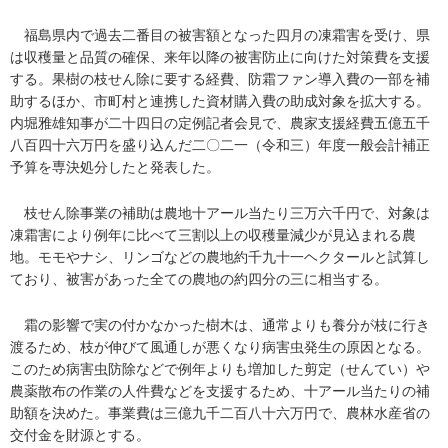
福島県内で過去二番目の被害額となった四月の凍霜害を受け、県
は収穫量と品質の確保、来年以降の被害防止に向けた対策費を支援
する。果樹の枝せん除に要する経費、防霜ファン導入費の一部を補
助するほか、市町村と連携した資材購入費の助成対象を拡大する。
内堀雅雄知事が二十四日の定例記者会見で、農家支援経費五億五千
八百四十六万円を盛り込んだ二〇二一（令和三）年度一般会計補正
予算を専決処分したと発表した。
枝せん除事業の補助は農地十アール当たり三万六千円で、対象は
凍霜害により例年に比べて三割以上の収穫量減少が見込まれる農
地。モモやナシ、リンゴなどの農地約千九十一ヘクタールと試算し
ており、被害があった全ての農地の約四分の三に相当する。
霜の影響で実の付かなかった樹木は、通常よりも養分が枝に行き
渡るため、枝が伸びて風通しが悪くなり病害虫発生の原因となる。
このため病害虫防除などで例年よりも増加した剪定（せんてい）や
農薬散布の作業の人件費などを支援するため、十アール当たりの補
助額を決めた。事業費は三億九千二百八十六万円で、農林水産省の
交付金を財源とする。