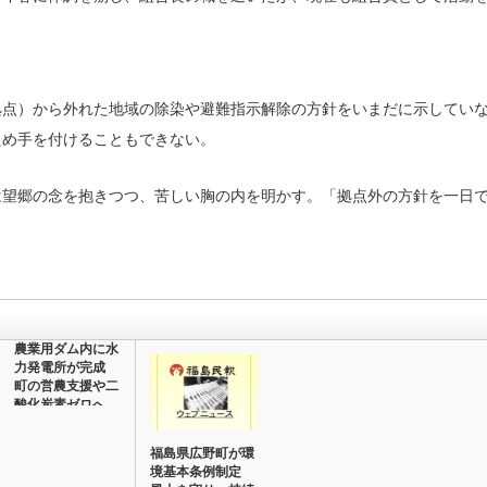
点）から外れた地域の除染や避難指示解除の方針をいまだに示していな
ため手を付けることもできない。
望郷の念を抱きつつ、苦しい胸の内を明かす。「拠点外の方針を一日
農業用ダム内に水
力発電所が完成
町の営農支援や二
酸化炭素ゼロへ
活…
福島県広野町が環
境基本条例制定