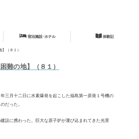
宿泊施設･ホテル
体験記
地】（８１）
困難の地】（８１）
年三月十二日に水素爆発を起こした福島第一原発１号機の
ものだった。
建設に携わった。巨大な原子炉が運び込まれてきた光景