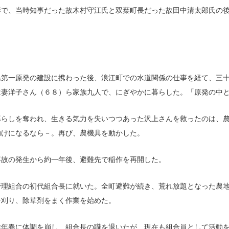
で、当時知事だった故木村守江氏と双葉町長だった故田中清太郎氏の後
第一原発の建設に携わった後、浪江町での水道関係の仕事を経て、三十
は妻洋子さん（６８）ら家族九人で、にぎやかに暮らした。「原発の中
らしを奪われ、生きる気力を失いつつあった沢上さんを救ったのは、農
助けになるなら－。再び、農機具を動かした。
故の発生から約一年後、避難先で稲作を再開した。
理組合の初代組合長に就いた。全町避難が続き、荒れ放題となった農地
を刈り、除草剤をまく作業を始めた。
年春に体調を崩し、組合長の職を退いたが、現在も組合員として活動