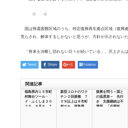
◇ ◇
国は帰還困難区域のうち、特定復興再生拠点区域（復興拠
荒らされ、解体するしかないと思うが、方針が示されない
「将来を決断し切れない日々が続いている」。沢上さんは
Tweet
Share
+1
Hatena
関連記事
福島県内１５市町
新型コロナのワク
復興を問う～国と
村舞台ツール・
チン２回接種 ７
の温度差～ 先行
ド・ふくしま２０
０％以上は８市町
き 支援継続は不
２５ ９月６、７
村のみ 福島県
透明 「必要性
日…
内…
強…