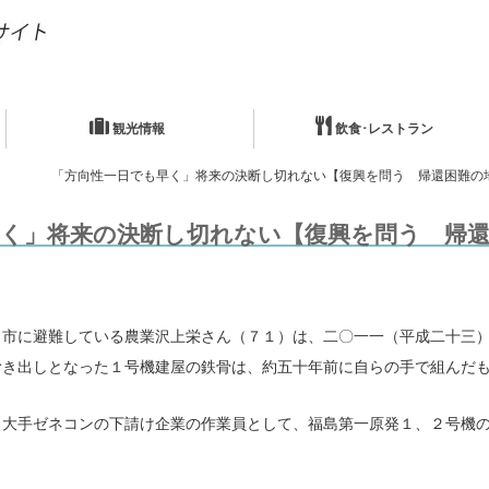
観光情報
飲食･レストラン
「方向性一日でも早く」将来の決断し切れない【復興を問う 帰還困難の
早く」将来の決断し切れない【復興を問う 帰還
市に避難している農業沢上栄さん（７１）は、二〇一一（平成二十三）
むき出しとなった１号機建屋の鉄骨は、約五十年前に自らの手で組んだ
大手ゼネコンの下請け企業の作業員として、福島第一原発１、２号機の