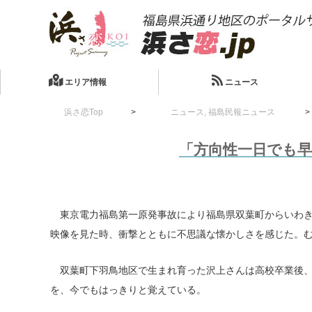
エリア情報
ニュース
浜さ恋Top
ニュース
,
福島民報ニュース
「方向性一日でも
東京電力福島第一原発事故により福島県双葉町からいわき
映像を見た時、衝撃とともに不思議な懐かしさを感じた。
双葉町下羽鳥地区で生まれ育った沢上さんは高校卒業後、
を、今でもはっきりと覚えている。