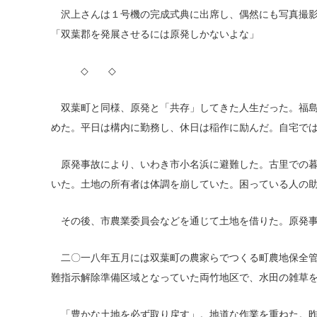
沢上さんは１号機の完成式典に出席し、偶然にも写真撮影
「双葉郡を発展させるには原発しかないよな」
◇ ◇
双葉町と同様、原発と「共存」してきた人生だった。福島
めた。平日は構内に勤務し、休日は稲作に励んだ。自宅で
原発事故により、いわき市小名浜に避難した。古里での暮
いた。土地の所有者は体調を崩していた。困っている人の
その後、市農業委員会などを通じて土地を借りた。原発事
二〇一八年五月には双葉町の農家らでつくる町農地保全管
難指示解除準備区域となっていた両竹地区で、水田の雑草
「豊かな土地を必ず取り戻す」。地道な作業を重ねた。昨