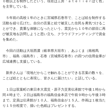
０枚以上を制作したという。現在は工房「ａｔｅｌｉｅｒぼく色」
を主宰している。
５年前の高校１年のときに宮城県石巻市で、ことば絵を制作する
活動を繰り広げた。自分の言葉と絵で被災した住民を勇気づけるこ
とができ、貴重な体験になったという。震災から１０年の節目に再
び被災地を訪問しようと思い立ち、クラウドファンディングで資金
を集めた。
今回の活動は大垣西濃（岐阜県大垣市）、あぶくま（南相馬
市）、福島（福島市）、石巻（宮城県石巻市）の四つの信用金庫が
広域連携し支援している。
新井さんは「現地だからこそ触れることができる言葉の数々を、
ことば絵とともに表現し、皆さんに届けたい」と話している。
１日は双葉町の東日本大震災・原子力災害伝承館で午後１時から
同４時まで。２日は福島市の福島信金本店で午前９時から午後３時
まで。定員は伝承館が１０人、福島信金が１５人。作画は１枚当た
り１５分程度で、描いた色紙はプレゼントする。