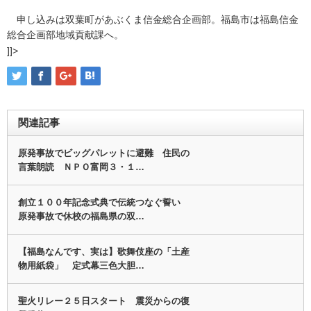
申し込みは双葉町があぶくま信金総合企画部。福島市は福島信金
総合企画部地域貢献課へ。
]]>
関連記事
原発事故でビッグパレットに避難 住民の
言葉朗読 ＮＰＯ富岡３・１…
創立１００年記念式典で伝統つなぐ誓い
原発事故で休校の福島県の双…
【福島なんです、実は】歌舞伎座の「土産
物用紙袋」 定式幕三色大胆…
聖火リレー２５日スタート 震災からの復