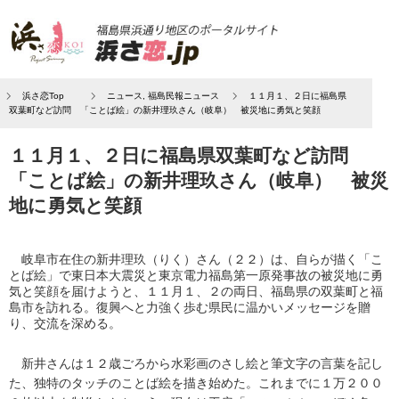
浜さ恋Top
ニュース
,
福島民報ニュース
１１月１、２日に福島県
双葉町など訪問 「ことば絵」の新井理玖さん（岐阜） 被災地に勇気と笑顔
１１月１、２日に福島県双葉町など訪問
「ことば絵」の新井理玖さん（岐阜） 被災
地に勇気と笑顔
岐阜市在住の新井理玖（りく）さん（２２）は、自らが描く「こ
とば絵」で東日本大震災と東京電力福島第一原発事故の被災地に勇
気と笑顔を届けようと、１１月１、２の両日、福島県の双葉町と福
島市を訪れる。復興へと力強く歩む県民に温かいメッセージを贈
り、交流を深める。
新井さんは１２歳ごろから水彩画のさし絵と筆文字の言葉を記し
た、独特のタッチのことば絵を描き始めた。これまでに１万２００