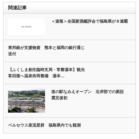
関連記事
＜速報＞全国新酒鑑評会で福島県が８連覇
東邦銀が支援物資 熊本と福岡の銀行通じ
送付
【ふくしま創生臨時支局・常磐湯本】観光
客回復へ温泉街再整備 湯本…
道の駅なみえオープン 沿岸部での新設
震災後初
ペルセウス座流星群 福島県内でも観測