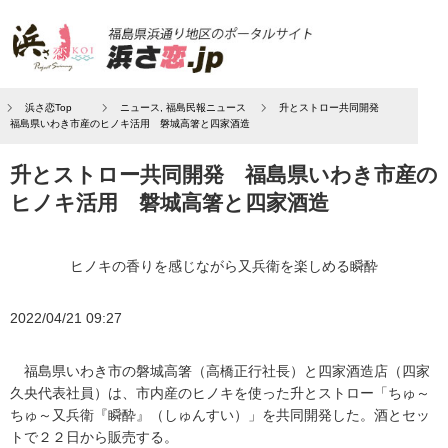
浜さ恋Top
ニュース
,
福島民報ニュース
升とストロー共同開発
福島県いわき市産のヒノキ活用 磐城高箸と四家酒造
升とストロー共同開発 福島県いわき市産の
ヒノキ活用 磐城高箸と四家酒造
ヒノキの香りを感じながら又兵衛を楽しめる瞬酔
2022/04/21 09:27
福島県いわき市の磐城高箸（高橋正行社長）と四家酒造店（四家
久央代表社員）は、市内産のヒノキを使った升とストロー「ちゅ～
ちゅ～又兵衛『瞬酔』（しゅんすい）」を共同開発した。酒とセッ
トで２２日から販売する。