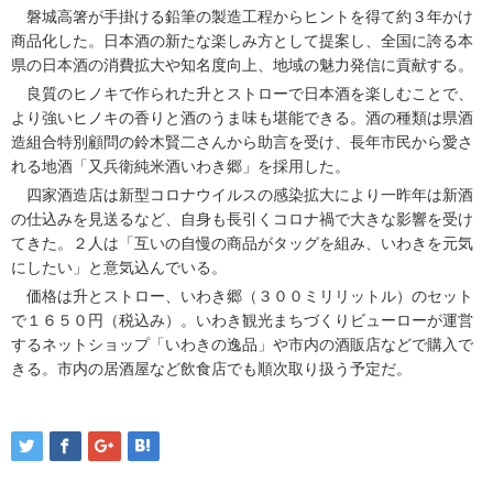
磐城高箸が手掛ける鉛筆の製造工程からヒントを得て約３年かけ
商品化した。日本酒の新たな楽しみ方として提案し、全国に誇る本
県の日本酒の消費拡大や知名度向上、地域の魅力発信に貢献する。
良質のヒノキで作られた升とストローで日本酒を楽しむことで、
より強いヒノキの香りと酒のうま味も堪能できる。酒の種類は県酒
造組合特別顧問の鈴木賢二さんから助言を受け、長年市民から愛さ
れる地酒「又兵衛純米酒いわき郷」を採用した。
四家酒造店は新型コロナウイルスの感染拡大により一昨年は新酒
の仕込みを見送るなど、自身も長引くコロナ禍で大きな影響を受け
てきた。２人は「互いの自慢の商品がタッグを組み、いわきを元気
にしたい」と意気込んでいる。
価格は升とストロー、いわき郷（３００ミリリットル）のセット
で１６５０円（税込み）。いわき観光まちづくりビューローが運営
するネットショップ「いわきの逸品」や市内の酒販店などで購入で
きる。市内の居酒屋など飲食店でも順次取り扱う予定だ。