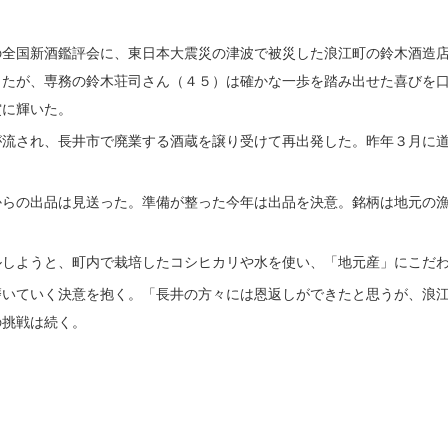
全国新酒鑑評会に、東日本大震災の津波で被災した浪江町の鈴木酒造店
したが、専務の鈴木荘司さん（４５）は確かな一歩を踏み出せた喜びを
賞に輝いた。
流され、長井市で廃業する酒蔵を譲り受けて再出発した。昨年３月に道
らの出品は見送った。準備が整った今年は出品を決意。銘柄は地元の漁
しようと、町内で栽培したコシヒカリや水を使い、「地元産」にこだわ
いていく決意を抱く。「長井の方々には恩返しができたと思うが、浪江
の挑戦は続く。