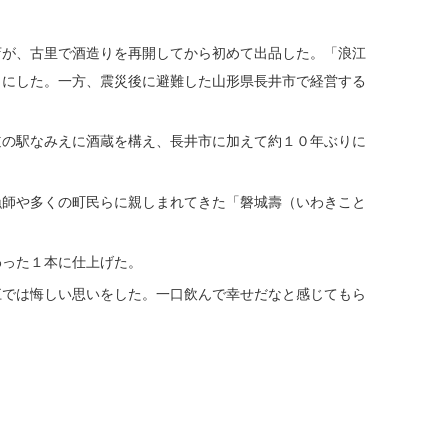
が、古里で酒造りを再開してから初めて出品した。「浪江
口にした。一方、震災後に避難した山形県長井市で経営する
の駅なみえに酒蔵を構え、長井市に加えて約１０年ぶりに
師や多くの町民らに親しまれてきた「磐城壽（いわきこと
った１本に仕上げた。
では悔しい思いをした。一口飲んで幸せだなと感じてもら