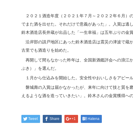
２０２１酒造年度（２０２１年７月～２０２２年６月）の
でまた酒を出せた。それだけで意義があった」。入賞は逃
鈴木酒造店長井蔵が出品した「一生幸福」は五年ぶりの金
沿岸部の請戸地区にあった鈴木酒造店は震災の津波で蔵が
古里でも酒造りを始めた。
再開して間もなかった昨年は、全国新酒鑑評会への浪江か
ぶき）」を選んだ。
１月から仕込みを開始した。安全性やおいしさをアピール
磐城壽の入賞は届かなかったが、来年に向けて技と質を磨
えるような酒を造っていきたい」。鈴木さんの金賞獲得へ
Tweet
Share
+1
Hatena