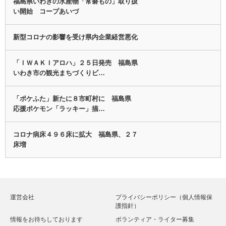
福島県いわきの水産物「常磐もの」取り扱
い開始 コープあいづ
新型コロナの影響を受け県内企業経営悪化
「ＩＷＡＫＩアロハ」２５日発売 福島県
いわき市の観光まちづくりビ…
「ポケふた」新たに８市町村に 福島県
応援ポケモン「ラッキー」描…
コロナ病床４９６床に拡大 福島県、２７
床増
運営会社
プライバシーポリシー（個人情報保
護指針）
情報をお待ちしております
ボランティア・ライター募集