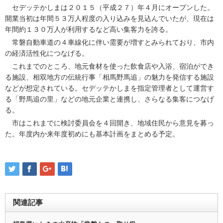
セデッテかしまは２０１５（平成２７）年４月にオープンした。
開業当初は年間５３万人程度の入り込みを見込んでいたが、現在は
年間約１３０万人が利用するなど高い集客力を誇る。
常磐自動車道の４車線化に伴い需要が増すとみられており、市内
の経済活性化につなげる。
これまでのところ、地元食材を使った飲食店や入浴、宿泊ができ
る施設、相双地方の伝統行事「相馬野馬追」の魅力を発信する施設
などが想定されている。セデッテかしまを指定管理者として運営す
る「野馬追の里」などの地元企業と連携し、さらなる集客につなげ
る。
市はこれまでに検討委員会を４回開き、地域住民から意見を募っ
た。年度内か来年度初めにも基本計画をまとめる予定。
関連記事