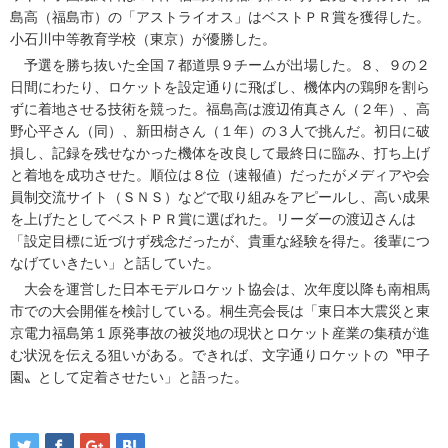
島高（福島市）の「アストライオス」はベストＰＲ賞を獲得した。
小石川中等教育学校（東京）が優勝した。
予選を勝ち抜いた全国７都道県９チームが出場した。８、９の２
日間にわたり、ロケットを設定通りに飛ばし、機体内の鶏卵を割ら
ずに着地させる技術を競った。福島高は渡辺侑真さん（２年）、高
野心平さん（同）、新田樹さん（１年）の３人で挑んだ。初日に破
損し、記録を残せなかった機体を改良して最終日に臨み、打ち上げ
と着地を成功させた。順位は８位（速報値）だったがメディアや会
員制交流サイト（ＳＮＳ）などで取り組みをアピールし、高い成果
を上げたとしてベストＰＲ賞に選ばれた。リーダーの渡辺さんは
「設定目標に近づけず残念だったが、貴重な経験を得た。後輩につ
なげていきたい」と話していた。
大会を運営した日本モデルロケット協会は、次年度以降も南相馬
市での大会開催を検討している。桐生亮会長は「東日本大震災と東
京電力福島第１原発事故の被災地の現状とロケット産業の集積が進
む状況を伝える狙いがある。できれば、文字通りロケットの〝甲子
園〟として定着させたい」と語った。