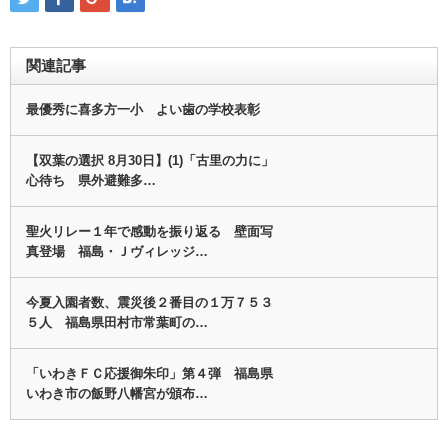
関連記事
最優秀に喜多方一小 よい歯の学校表彰
【双葉の選択 8月30日】(1)「古里の力に」
心待ち 県外避難多…
聖火リレー１年で感動を振り返る 壁面写
真登場 福島・Ｊヴィレッジ…
今夏入園者数、震災後２番目の１万７５３
５人 福島県田村市常葉町の…
「いわきＦＣ応援御朱印」第４弾 福島県
いわき市の飯野八幡宮が頒布…