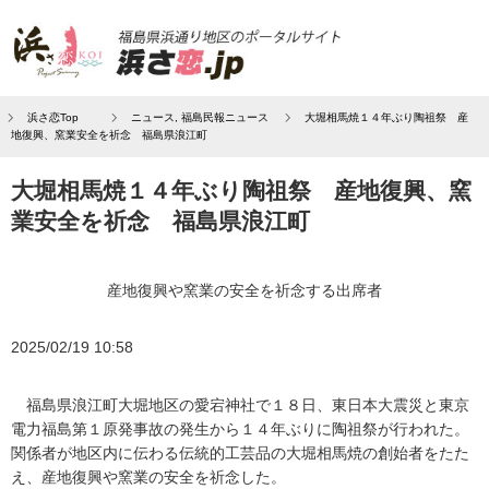
浜さ恋Top
ニュース
,
福島民報ニュース
大堀相馬焼１４年ぶり陶祖祭 産
地復興、窯業安全を祈念 福島県浪江町
大堀相馬焼１４年ぶり陶祖祭 産地復興、窯
業安全を祈念 福島県浪江町
産地復興や窯業の安全を祈念する出席者
2025/02/19 10:58
福島県浪江町大堀地区の愛宕神社で１８日、東日本大震災と東京
電力福島第１原発事故の発生から１４年ぶりに陶祖祭が行われた。
関係者が地区内に伝わる伝統的工芸品の大堀相馬焼の創始者をたた
え、産地復興や窯業の安全を祈念した。