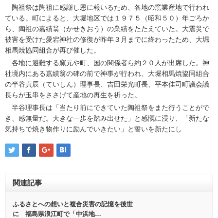
陶祖祭は陶祖に感謝し恩に報いるため、各地の窯業産地で行われ
ている。町によると、大堀地区では１９７５（昭和５０）年ごろか
ら、陶祖の嘉績翁（かせきおう）の業績をたたえていた。大震災で
被害を受けた愛宕神社の修復が昨年３月までに終わったため、大堀
相馬焼協同組合が再び催した。
各地に避難する窯元や町、国の関係者ら約２０人が出席した。神
社境内にある嘉績翁の碑の前で神事が行われ、大堀相馬焼協同組合
の半谷貞辰（ていしん）理事長、吉田栄光町長、平本佳司町議会議
長らが玉串をささげて産地の再生を祈った。
半谷理事長は「当たり前にできていた陶祖祭をまた行うことがで
き、感無量だ。大きな一歩を踏み出せた」と感慨に浸り、「新たな
気持ちで焼き物作りに励んでいきたい」と誓いを新たにし
関連記事
ふるさとへの想いと複合災害の記憶を後世
に 福島県浪江町で「中浜地…