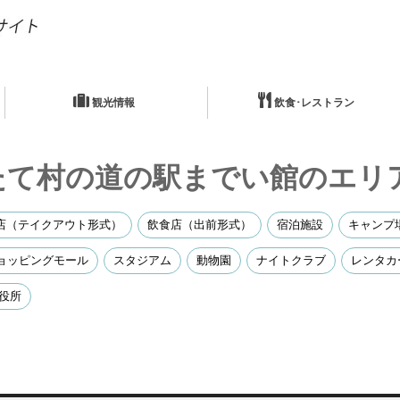
観光情報
飲食･レストラン
たて村の道の駅までい館のエリ
店（テイクアウト形式）
飲食店（出前形式）
宿泊施設
キャンプ
ョッピングモール
スタジアム
動物園
ナイトクラブ
レンタカ
役所