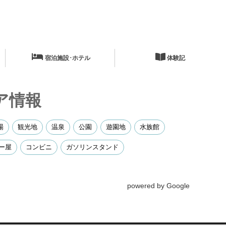
宿泊施設･ホテル
体験記
ア情報
場
観光地
温泉
公園
遊園地
水族館
ー屋
コンビニ
ガソリンスタンド
powered by Google