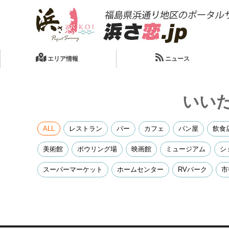
エリア情報
ニュース
いい
ALL
レストラン
バー
カフェ
パン屋
飲食
美術館
ボウリング場
映画館
ミュージアム
シ
スーパーマーケット
ホームセンター
RVパーク
市