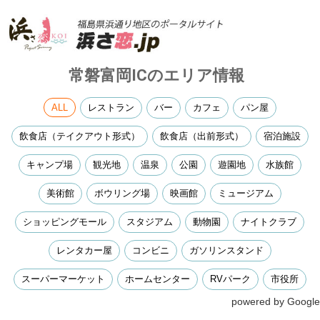
常磐富岡ICのエリア情報
ALL
レストラン
バー
カフェ
パン屋
飲食店（テイクアウト形式）
飲食店（出前形式）
宿泊施設
キャンプ場
観光地
温泉
公園
遊園地
水族館
美術館
ボウリング場
映画館
ミュージアム
ショッピングモール
スタジアム
動物園
ナイトクラブ
レンタカー屋
コンビニ
ガソリンスタンド
スーパーマーケット
ホームセンター
RVパーク
市役所
powered by Google