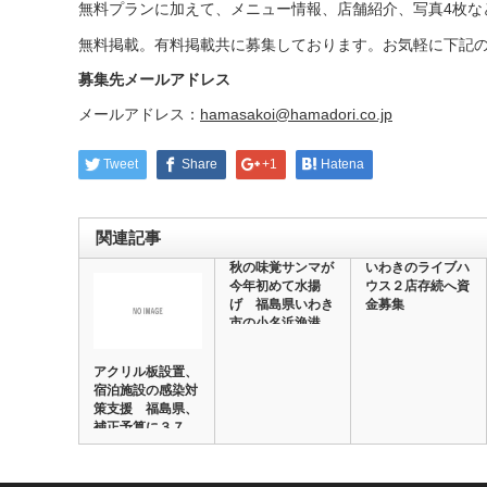
無料プランに加えて、メニュー情報、店舗紹介、写真4枚な
無料掲載。有料掲載共に募集しております。お気軽に下記
募集先メールアドレス
メールアドレス：
hamasakoi@hamadori.co.jp
Tweet
Share
+1
Hatena
関連記事
秋の味覚サンマが
いわきのライブハ
今年初めて水揚
ウス２店存続へ資
げ 福島県いわき
金募集
市の小名浜漁港
昨…
アクリル板設置、
宿泊施設の感染対
策支援 福島県、
補正予算に３７
億…