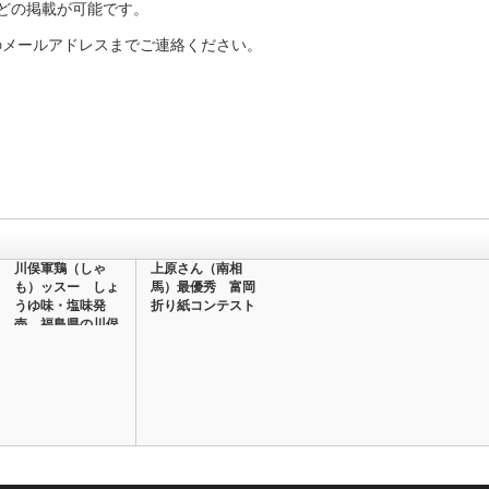
どの掲載が可能です。
のメールアドレスまでご連絡ください。
川俣軍鶏（しゃ
上原さん（南相
も）ッスー しょ
馬）最優秀 富岡
うゆ味・塩味発
折り紙コンテスト
売 福島県の川俣
町農…