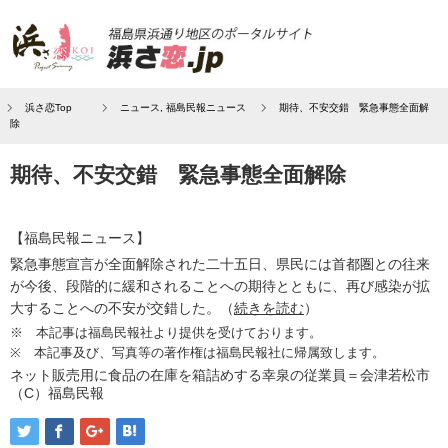
浜さ恋Top
ニュース
,
福島民報ニュース
期待、不安交錯 緊急事態全面解
除
期待、不安交錯 緊急事態全面解除
【福島民報ニュース】
緊急事態宣言が全面解除された二十五日、県民には首都圏との往来
が今後、段階的に緩和されることへの期待とともに、再び感染が拡
大することへの不安が交錯した。（
続きを読む
）
※ 本記事は福島民報社より提供を受けております。
※ 本記事及び、写真等の著作権は福島民報社に帰属致します。
ネット販売用に食品の在庫を箱詰めする幸泉の従業員＝会津若松市
（C）福島民報