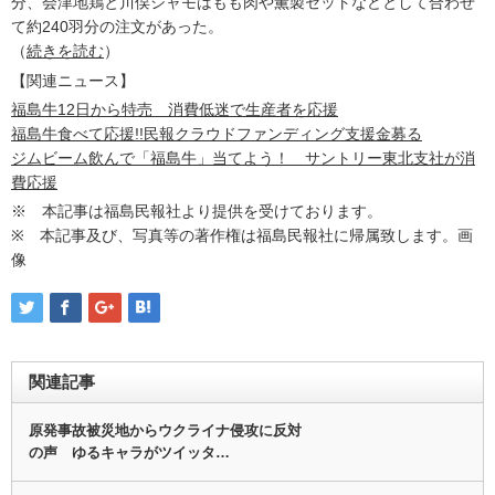
分、会津地鶏と川俣シャモはもも肉や薫製セットなどとして合わせ
て約240羽分の注文があった。
（
続きを読む
）
【関連ニュース】
福島牛12日から特売 消費低迷で生産者を応援
福島牛食べて応援!!民報クラウドファンディング支援金募る
ジムビーム飲んで「福島牛」当てよう！ サントリー東北支社が消
費応援
※ 本記事は福島民報社より提供を受けております。
※ 本記事及び、写真等の著作権は福島民報社に帰属致します。画
像
関連記事
原発事故被災地からウクライナ侵攻に反対
の声 ゆるキャラがツイッタ…