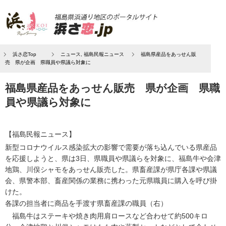
浜さ恋Top
ニュース
,
福島民報ニュース
福島県産品をあっせん販
売 県が企画 県職員や県議ら対象に
福島県産品をあっせん販売 県が企画 県職
員や県議ら対象に
【福島民報ニュース】
新型コロナウイルス感染拡大の影響で需要が落ち込んでいる県産品
を応援しようと、県は3日、県職員や県議らを対象に、福島牛や会津
地鶏、川俣シャモをあっせん販売した。県畜産課が県庁各課や県議
会、県警本部、畜産関係の業務に携わった元県職員に購入を呼び掛
けた。
各課の担当者に商品を手渡す県畜産課の職員（右）
福島牛はステーキや焼き肉用肩ロースなど合わせて約500キロ