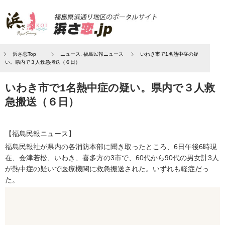
浜さ恋Top
ニュース
,
福島民報ニュース
いわき市で1名熱中症の疑
い。県内で３人救急搬送（６日）
いわき市で1名熱中症の疑い。県内で３人救
急搬送（６日）
【福島民報ニュース】
福島民報社が県内の各消防本部に聞き取ったところ、6日午後6時現
在、会津若松、いわき、喜多方の3市で、60代から90代の男女計3人
が熱中症の疑いで医療機関に救急搬送された。いずれも軽症だっ
た。