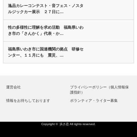
逸品カレーコンテスト・音フェス・ノスタ
ルジックカー展示 ２７日に…
性の多様性に理解を求め活動 福島県いわ
き市の「さんかく」代表・か…
福島県いわき市に国連機関の拠点 研修セ
ンター、１１月にも 震災、…
運営会社
プライバシーポリシー（個人情報保
護指針）
情報をお待ちしております
ボランティア・ライター募集
Copyright ©
浜さ恋
All rights reserved.