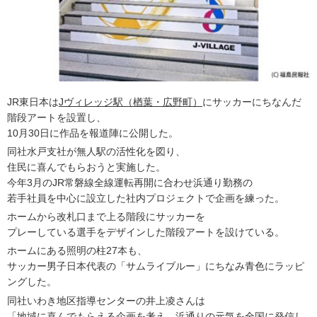
JR東日本は
Jヴィレッジ駅（楢葉・広野町）
にサッカーにちなんだ
階段アートを設置し、
10月30日に作品を報道陣に公開した。
同社水戸支社が無人駅の活性化を図り、
住民に喜んでもらおうと実施した。
今年3月のJR常磐線全線運転再開に合わせ浜通り勤務の
若手社員を中心に設立した社内プロジェクトで企画を練った。
ホームから改札口まで上る階段にサッカーを
プレーしている選手をデザインした階段アートを設けている。
ホームにある照明の柱27本も、
サッカー男子日本代表の「サムライブルー」にちなみ青色にラッピ
ングした。
同社いわき地区指導センターの井上凌さんは
「地域に喜んでもらえる企画を考え、浜通りの元気を全国に発信し