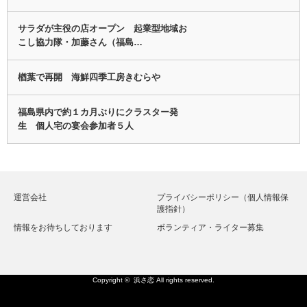
サラダが主役の店オープン 起業型地域お
こし協力隊・加藤さん（福島…
楢葉で再開 海鮮四季工房きむらや
福島県内で約１カ月ぶりにクラスター発
生 個人宅の宴会参加者５人
運営会社
プライバシーポリシー（個人情報保
護指針）
情報をお待ちしております
ボランティア・ライター募集
Copyright ©
浜さ恋
All rights reserved.