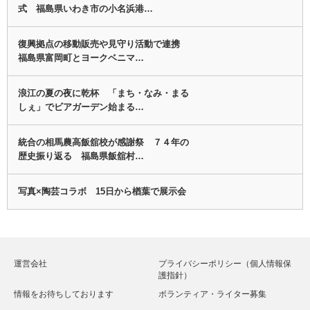
式 福島県いわき市の小名浜港…
復興拠点の移動販売や見守り活動で連携
福島県富岡町とヨークベニマ…
浪江の夏の夜に乾杯 「まち・なみ・まる
しぇ」でビアガーデン始まる…
統合の相馬農高飯舘校が感謝祭 ７４年の
歴史振り返る 福島県飯舘村…
写真×陶芸コラボ 15日から楢葉で展示会
運営会社
プライバシーポリシー（個人情報保
護指針）
情報をお待ちしております
ボランティア・ライター募集