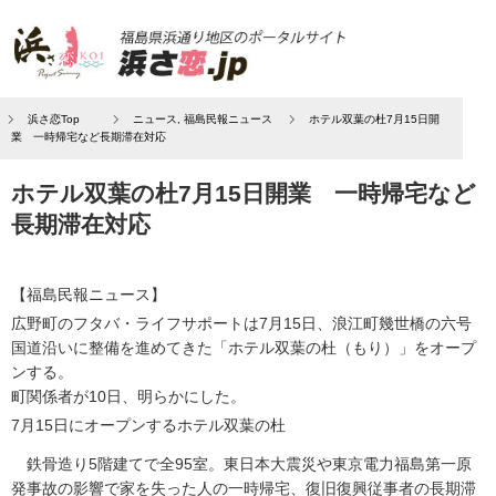
浜さ恋Top
ニュース
,
福島民報ニュース
ホテル双葉の杜7月15日開
業 一時帰宅など長期滞在対応
ホテル双葉の杜7月15日開業 一時帰宅など
長期滞在対応
【福島民報ニュース】
広野町のフタバ・ライフサポートは7月15日、浪江町幾世橋の六号
国道沿いに整備を進めてきた「ホテル双葉の杜（もり）」をオープ
ンする。
町関係者が10日、明らかにした。
7月15日にオープンするホテル双葉の杜
鉄骨造り5階建てで全95室。東日本大震災や東京電力福島第一原
発事故の影響で家を失った人の一時帰宅、復旧復興従事者の長期滞