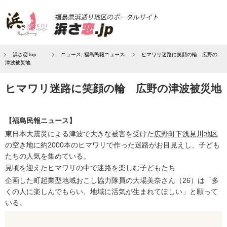
浜さ恋Top
ニュース
,
福島民報ニュース
ヒマワリ迷路に笑顔の輪 広野の
津波被災地
ヒマワリ迷路に笑顔の輪 広野の津波被災地
【福島民報ニュース】
東日本大震災による津波で大きな被害を受けた
広野町下浅見川地区
の空き地に約2000本のヒマワリで作った迷路がお目見えし、子ども
たちの人気を集めている。
見頃を迎えたヒマワリの中で迷路を楽しむ子どもたち
企画した町起業型地域おこし協力隊員の大場美奈さん（26）は「多
くの人に楽しんでもらい、地域に活気が生まれてほしい」と願って
いる。