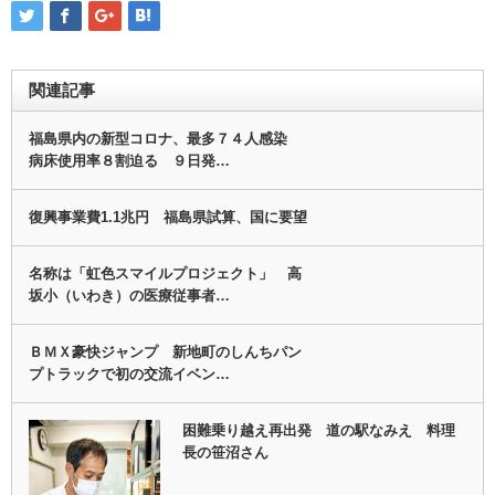
関連記事
福島県内の新型コロナ、最多７４人感染
病床使用率８割迫る ９日発…
復興事業費1.1兆円 福島県試算、国に要望
名称は「虹色スマイルプロジェクト」 高
坂小（いわき）の医療従事者…
ＢＭＸ豪快ジャンプ 新地町のしんちパン
プトラックで初の交流イベン…
困難乗り越え再出発 道の駅なみえ 料理
長の笹沼さん