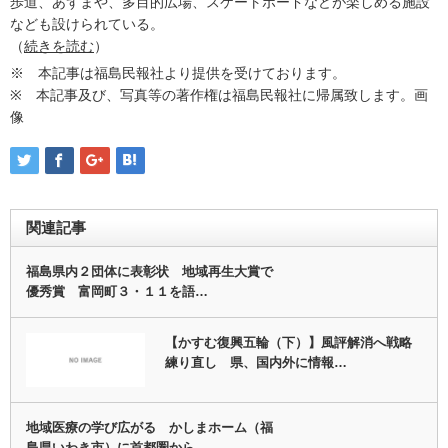
歩道、あずまや、多目的広場、スケートボードなどが楽しめる施設
なども設けられている。
（
続きを読む
）
※ 本記事は福島民報社より提供を受けております。
※ 本記事及び、写真等の著作権は福島民報社に帰属致します。画
像
関連記事
福島県内２団体に表彰状 地域再生大賞で
優秀賞 富岡町３・１１を語…
【かすむ復興五輪（下）】風評解消へ戦略
練り直し 県、国内外に情報…
地域医療の学び広がる かしまホーム（福
島県いわき市）に首都圏から…