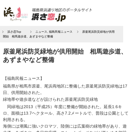
浜さ恋Top
ニュース
,
福島民報ニュース
原釜尾浜防災緑地が供用
開始 相馬遊歩道、あずまやなど整備
原釜尾浜防災緑地が供用開始 相馬遊歩道、
あずまやなど整備
【福島民報ニュース】
福島県が相馬市原釜、尾浜両地区に整備した原釜尾浜防災緑地は17
日、供用開始された。
緑地帯や遊歩道などが設けられた原釜尾浜防災緑地
同緑地は2013（平成25）年度に整備が開始された。延長1.6キ
ロ、面積は13.7ヘクタール、高さ7.2メートルで、普段は公園として
利用される。
海側には潮風に強いクロマツ、陸側には広葉樹の緑地帯があり、遊