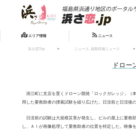
エリア情報
ニュース
浜さ恋Top
ニュース
,
福島民報ニュース
ドロー
浪江町に支店を置くドローン開発「ロックガレッジ」（本
用した要救助者の捜索試験を繰り広げた。日没前と日没後
日没前の試験は大規模災害が発生し、ビルの屋上に要救助
し、ＡＩが画像処理して要救助者の位置を特定した。映像