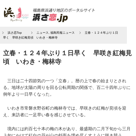
浜さ恋Top
ニュース
,
福島民報ニュース
立春・１２４年ぶり１日
早く 早咲き紅梅見頃 いわき・梅林寺
立春・１２４年ぶり１日早く 早咲き紅梅見
頃 いわき・梅林寺
三日は二十四節気の一つ「立春」。暦の上で春の始まりとされ
る。地球が太陽の周りを回る公転周期の関係で、百二十四年ぶりに
例年より一日早くなった。
いわき市常磐水野谷町の梅林寺では、早咲きの紅梅が見頃を迎
え、来訪者に一足早い春を感じさせている。
境内には約百七十本の梅の木があり、最盛期の二月下旬から三月
上旬にかけて紅白の花が山の斜面を埋め尽くすように咲き競う。