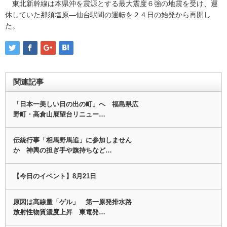
東北新幹線は本県沖を震源とする最大震度６強の地震を受け、運
休していた那須塩原―仙台駅間の運転を２４日の始発から再開し
た。
関連記事
「日本一美しい日の出の町」へ 福島県広
野町・高倉山展望台リニュー…
伝統行事「相馬野馬追」に参加しません
か 神輿の担ぎ手や旗持ちなど…
【今日のイベント】8月21日
原因は高線量「ゲル」 第一原発排水路
放射性物質濃度上昇 東電発…