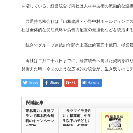
を増している。経営統合で両社は人材や技術の流動的な連
共通持ち株会社は「山和建設・小野中村ホールディングス
社は全体的な受注戦略や労働力配置の最適化などを統括す
統合でグループ連結の年間売上高は約百五十億円、従業員
両社は二月二十八日までに、経営統合へ向けた契約を取り
見据えた時、今回のような広域的な統合が、生き残りのモ
Tweet
Share
+1
Hatena
関連記事
東北電力：夏得プ
「サツマイモ身近
ランで基本料金無
に」楢葉町、中学
料のキャンペーン
生以下の子どもに
を実施
苗配布 各家庭
で…