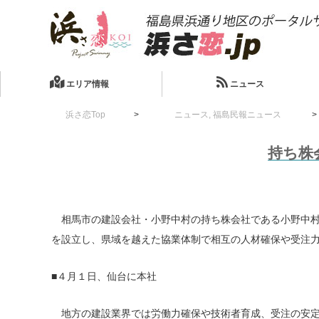
エリア情報
ニュース
浜さ恋Top
ニュース
,
福島民報ニュース
持ち株
相馬市の建設会社・小野中村の持ち株会社である小野中村
を設立し、県域を越えた協業体制で相互の人材確保や受注
■４月１日、仙台に本社
地方の建設業界では労働力確保や技術者育成、受注の安定