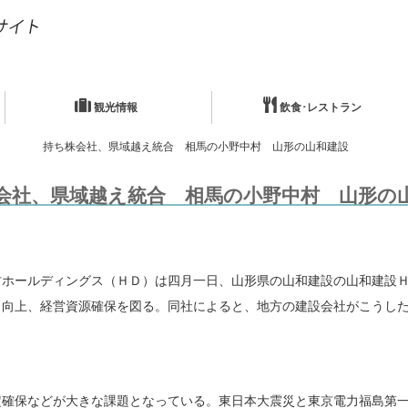
観光情報
飲食･レストラン
持ち株会社、県域越え統合 相馬の小野中村 山形の山和建設
会社、県域越え統合 相馬の小野中村 山形の
ホールディングス（ＨＤ）は四月一日、山形県の山和建設の山和建設Ｈ
力向上、経営資源確保を図る。同社によると、地方の建設会社がこうし
確保などが大きな課題となっている。東日本大震災と東京電力福島第一