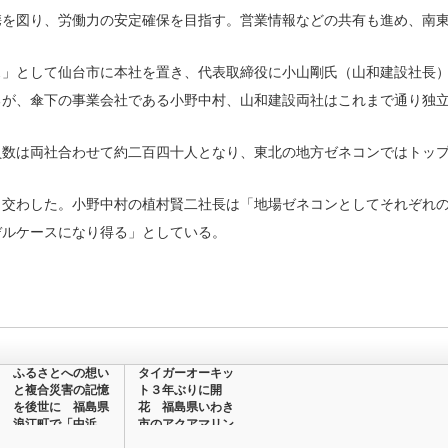
携を図り、労働力の安定確保を目指す。営業情報などの共有も進め、南
」として仙台市に本社を置き、代表取締役に小山剛氏（山和建設社長）
るが、傘下の事業会社である小野中村、山和建設両社はこれまで通り独
数は両社合わせて約二百四十人となり、東北の地方ゼネコンではトッ
交わした。小野中村の植村賢二社長は「地場ゼネコンとしてそれぞれの
デルケースになり得る」としている。
ふるさとへの想い
タイガーオーキッ
と複合災害の記憶
ト３年ぶりに開
を後世に 福島県
花 福島県いわき
浪江町で「中浜
市のアクアマリン
地…
ふ…