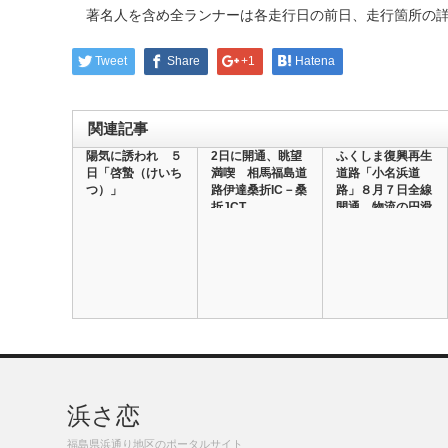
著名人を含め全ランナーは各走行日の前日、走行箇所の詳
Tweet
Share
+1
Hatena
関連記事
陽気に誘われ ５
2日に開通、眺望
ふくしま復興再生
日「啓蟄（けいち
満喫 相馬福島道
道路「小名浜道
つ）」
路伊達桑折IC－桑
路」８月７日全線
折JCT
開通 物流の円滑
化…
浜さ恋
福島県浜通り地区のポータルサイト