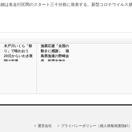
細は各走行区間のスタート三十分前に発表する。新型コロナウイルス
木戸川いくら「祭
漁業応援「全国の
り」で味わおう
動きに感謝」 福
20日からいわき夜
島県漁連の野崎会
明け市場
長 処理水放出
の…
運営会社
プライバシーポリシー（個人情報保護指針）