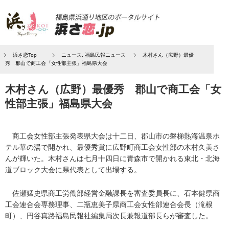
浜さ恋Top
ニュース
,
福島民報ニュース
木村さん（広野）最優
秀 郡山で商工会「女性部主張」福島県大会
木村さん（広野）最優秀 郡山で商工会「女
性部主張」福島県大会
商工会女性部主張発表県大会は十二日、郡山市の磐梯熱海温泉ホ
テル華の湯で開かれ、最優秀賞に広野町商工会女性部の木村久美さ
んが輝いた。木村さんは七月十四日に青森市で開かれる東北・北海
道ブロック大会に県代表として出場する。
佐瀬猛史県商工労働部経営金融課長を審査委員長に、石本健県商
工会連合会専務理事、二瓶恵美子県商工会女性部連合会長（滝根
町）、円谷真路福島民報社編集局次長兼報道部長らが審査した。