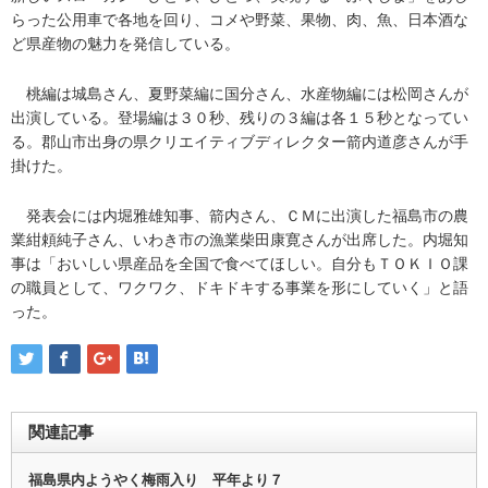
らった公用車で各地を回り、コメや野菜、果物、肉、魚、日本酒な
ど県産物の魅力を発信している。
桃編は城島さん、夏野菜編に国分さん、水産物編には松岡さんが
出演している。登場編は３０秒、残りの３編は各１５秒となってい
る。郡山市出身の県クリエイティブディレクター箭内道彦さんが手
掛けた。
発表会には内堀雅雄知事、箭内さん、ＣＭに出演した福島市の農
業紺頼純子さん、いわき市の漁業柴田康寛さんが出席した。内堀知
事は「おいしい県産品を全国で食べてほしい。自分もＴＯＫＩＯ課
の職員として、ワクワク、ドキドキする事業を形にしていく」と語
った。
関連記事
福島県内ようやく梅雨入り 平年より７