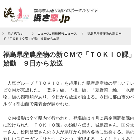
浜さ恋Top
ニュース
,
福島民報ニュース
福島県産農産物の新ＣＭ
で「ＴＯＫＩＯ課」始動 ９日から放送
福島県産農産物の新ＣＭで「ＴＯＫＩＯ課」
始動 ９日から放送
人気グループ「ＴＯＫＩＯ」を起用した県産農産物の新しいテレ
ビＣＭが完成した。「登場」編、「桃」編、「夏野菜」編、「水産
物」編の四種類があり、９日から放送が始まる。８日に郡山市のベ
ルヴィ郡山館で発表会が開かれた。
ＣＭ撮影は全て県内で行われた。登場編は４月に県企画調整課内
に設けられた「ＴＯＫＩＯ課」の始動を伝え、城島茂さん、国分太
一さん、松岡昌宏さんの３人が県庁から県内各地に出発する。県の
新しいスローガン「ひとつ、ひとつ、実現する ふくしま」をあし