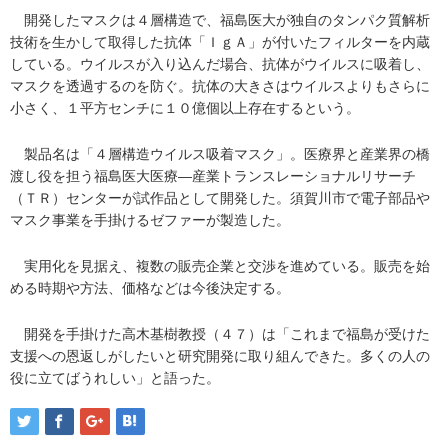
開発したマスクは４層構造で、福島医大が独自のタンパク質解析
技術を生かして取得した抗体「ＩｇＡ」が付いたフィルターを内蔵
している。ウイルスが入り込んだ場合、抗体がウイルスに吸着し、
マスクを透過するのを防ぐ。抗体の大きさはウイルスよりもさらに
小さく、１平方センチに１０億個以上存在するという。
製品名は「４層構造ウイルス吸着マスク」。医療界と産業界の橋
渡し役を担う福島医大医療―産業トランスレーショナルリサーチ
（ＴＲ）センターが試作品として開発した。須賀川市で電子部品や
マスク事業を手掛けるゼファーが製造した。
実用化を見据え、複数の販売企業と交渉を進めている。販売を始
める時期や方法、価格などは今後決定する。
開発を手掛けた高木基樹教授（４７）は「これまで福島が受けた
支援への恩返しがしたいと研究開発に取り組んできた。多くの人の
役に立てばうれしい」と語った。