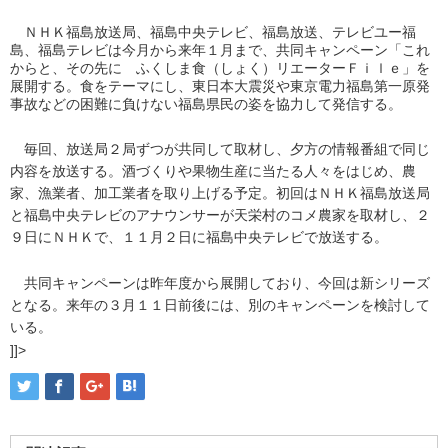
ＮＨＫ福島放送局、福島中央テレビ、福島放送、テレビユー福
島、福島テレビは今月から来年１月まで、共同キャンペーン「これ
からと、その先に ふくしま食（しょく）リエーターＦｉｌｅ」を
展開する。食をテーマにし、東日本大震災や東京電力福島第一原発
事故などの困難に負けない福島県民の姿を協力して発信する。
毎回、放送局２局ずつが共同して取材し、夕方の情報番組で同じ
内容を放送する。酒づくりや果物生産に当たる人々をはじめ、農
家、漁業者、加工業者を取り上げる予定。初回はＮＨＫ福島放送局
と福島中央テレビのアナウンサーが天栄村のコメ農家を取材し、２
９日にＮＨＫで、１１月２日に福島中央テレビで放送する。
共同キャンペーンは昨年度から展開しており、今回は新シリーズ
となる。来年の３月１１日前後には、別のキャンペーンを検討して
いる。
]]>