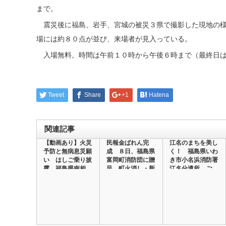
まで。
震災後に福島、岩手、宮城の被災３県で撮影した現地の様
場には約８０点が並び、来場者が見入っている。
入場無料。時間は午前１０時から午後６時まで（最終日は
Tweet
Share
+1
Hatena
関連記事
【動画あり】火災
民報金ばれん完
江名のまちを美し
予防と無病息災願
成 ８日、福島県
く！ 福島県いわ
い はしご乗り披
富岡町消防団に贈
き市小名浜消防署
露 福島県南相
呈 町火消し・新
江名分遣所 ご
馬…
門…
み…