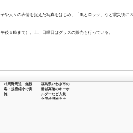
子や人々の表情を捉えた写真をはじめ、「風とロック」など震災後に３
午後５時まで）。土、日曜日はグッズの販売も行っている。
相馬野馬追 無観
福島県いわき市の
客・規模縮小で実
磐城高箸のキーホ
施
ルダーなど入賞
全国推奨観光土
産…