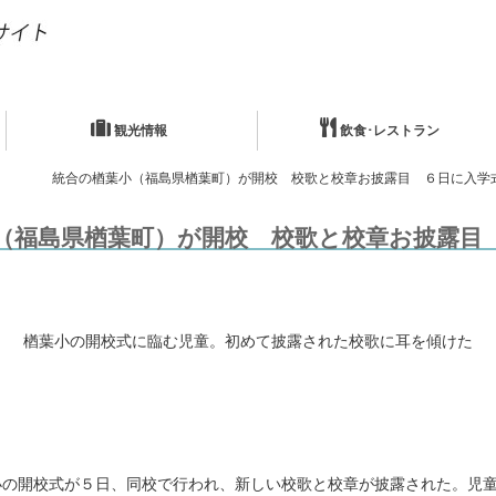
観光情報
飲食･レストラン
統合の楢葉小（福島県楢葉町）が開校 校歌と校章お披露目 ６日に入学
（福島県楢葉町）が開校 校歌と校章お披露目
楢葉小の開校式に臨む児童。初めて披露された校歌に耳を傾けた
の開校式が５日、同校で行われ、新しい校歌と校章が披露された。児童