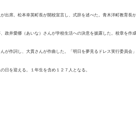
が出席。松本幸英町長が開校宣言し、式辞を述べた。青木洋町教育長が
、政井愛梛（あいな）さんが学校生活への決意を披露した。校章を作成
んが作詞し、大貫さんが作曲した。「明日を夢見るドレス実行委員会」
の日を迎える。１年生を含め１２７人となる。