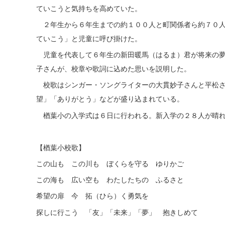
ていこうと気持ちを高めていた。
２年生から６年生までの約１００人と町関係者ら約７０人
ていこう」と児童に呼び掛けた。
児童を代表して６年生の新田暖馬（はるま）君が将来の夢
子さんが、校章や歌詞に込めた思いを説明した。
校歌はシンガー・ソングライターの大貫妙子さんと平松さ
望」「ありがとう」などが盛り込まれている。
楢葉小の入学式は６日に行われる。新入学の２８人が晴れ
【楢葉小校歌】
この山も この川も ぼくらを守る ゆりかご
この海も 広い空も わたしたちの ふるさと
希望の扉 今 拓（ひら）く勇気を
探しに行こう 「友」「未来」「夢」 抱きしめて