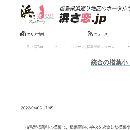
エリア情報
ニュース
浜さ恋Top
ニュース
,
福島民報ニュース
統合の楢葉小
2022/04/05 17:45
福島県楢葉町の楢葉北、楢葉南両小学校を統合した楢葉小