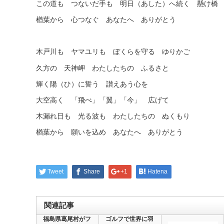
この道も つないだ手も 明日（あした）へ続く 懸け橋
楢葉から 心つなぐ あなたへ ありがとう
木戸川も ヤマユリも ぼくらを守る ゆりかご
久方の 天神岬 わたしたちの ふるさと
輝く陽（ひ）に誓う 讃えあう心を
大空高く 「飛べ」「翼」「今」 広げて
木漏れ日も 光る波も わたしたちの ぬくもり
楢葉から 願いを込め あなたへ ありがとう
Tweet
Share
+1
Hatena
関連記事
福島県葛尾村がフ
ゴルフで世界に羽