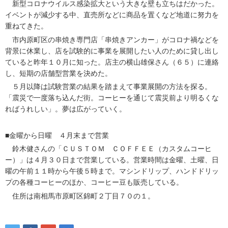
新型コロナウイルス感染拡大という大きな壁も立ちはだかった。
イベントが減少する中、直売所などに商品を置くなど地道に努力を
重ねてきた。
市内原町区の串焼き専門店「串焼きアンカー」がコロナ禍などを
背景に休業し、店を試験的に事業を展開したい人のために貸し出し
ていると昨年１０月に知った。店主の横山雄保さん（６５）に連絡
し、短期の店舗型営業を決めた。
５月以降は試験営業の結果を踏まえて事業展開の方法を探る。
「震災で一度落ち込んだ街。コーヒーを通じて震災前より明るくな
ればうれしい」。夢は広がっていく。
■金曜から日曜 ４月末まで営業
鈴木健さんの「ＣＵＳＴＯＭ ＣＯＦＦＥＥ（カスタムコーヒ
ー）」は４月３０日まで営業している。営業時間は金曜、土曜、日
曜の午前１１時から午後５時まで。マシンドリップ、ハンドドリッ
プの各種コーヒーのほか、コーヒー豆も販売している。
住所は南相馬市原町区錦町２丁目７０の１。