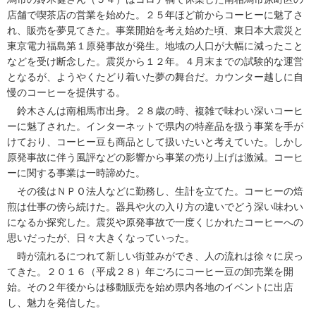
店舗で喫茶店の営業を始めた。２５年ほど前からコーヒーに魅了さ
れ、販売を夢見てきた。事業開始を考え始めた頃、東日本大震災と
東京電力福島第１原発事故が発生。地域の人口が大幅に減ったこと
などを受け断念した。震災から１２年。４月末までの試験的な運営
となるが、ようやくたどり着いた夢の舞台だ。カウンター越しに自
慢のコーヒーを提供する。
鈴木さんは南相馬市出身。２８歳の時、複雑で味わい深いコーヒ
ーに魅了された。インターネットで県内の特産品を扱う事業を手が
けており、コーヒー豆も商品として扱いたいと考えていた。しかし
原発事故に伴う風評などの影響から事業の売り上げは激減。コーヒ
ーに関する事業は一時諦めた。
その後はＮＰＯ法人などに勤務し、生計を立てた。コーヒーの焙
煎は仕事の傍ら続けた。器具や火の入り方の違いでどう深い味わい
になるか探究した。震災や原発事故で一度くじかれたコーヒーへの
思いだったが、日々大きくなっていった。
時が流れるにつれて新しい街並みができ、人の流れは徐々に戻っ
てきた。２０１６（平成２８）年ごろにコーヒー豆の卸売業を開
始。その２年後からは移動販売を始め県内各地のイベントに出店
し、魅力を発信した。