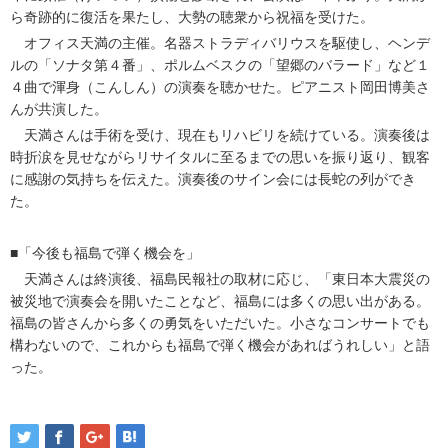
ら奇跡的に復活を果たし、大勢の聴衆から祝福を受けた。
オフィス天満の主催。名器ストラディバリウスを駆使し、ヘンデ
ルの「ソナタ第４番」、ポルムベスクの「望郷のバラード」など１
４曲で渾身（こんしん）の演奏を聴かせた。ピアニスト岡田博美さ
んが共演した。
天満さんは手術を受け、現在もリハビリを続けている。演奏後は
時折涙を見せながらリサイタルに至るまでの思いを振り返り、観客
に感謝の気持ちを伝えた。演奏後のサイン会には長蛇の列ができ
た。
■「今後も福島で弾く機会を」
天満さんは終演後、福島民報社の取材に応じ、「東日本大震災の
被災地で演奏会を開いたことなど、福島には多くの思い出がある。
福島の皆さんから多くの勇気をいただいた。小さなコンサートでも
構わないので、これからも福島で弾く機会があればうれしい」と語
った。