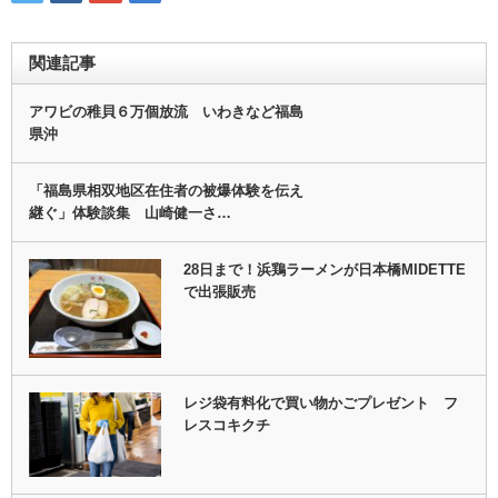
関連記事
アワビの稚貝６万個放流 いわきなど福島
県沖
「福島県相双地区在住者の被爆体験を伝え
継ぐ」体験談集 山崎健一さ…
28日まで！浜鶏ラーメンが日本橋MIDETTE
で出張販売
レジ袋有料化で買い物かごプレゼント フ
レスコキクチ