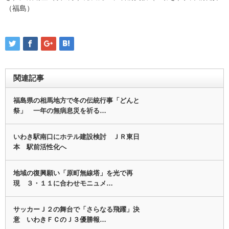
（福島）
関連記事
福島県の相馬地方で冬の伝統行事「どんと
祭」 一年の無病息災を祈る…
いわき駅南口にホテル建設検討 ＪＲ東日
本 駅前活性化へ
地域の復興願い「原町無線塔」を光で再
現 ３・１１に合わせモニュメ…
サッカーＪ２の舞台で「さらなる飛躍」決
意 いわきＦＣのＪ３優勝報…