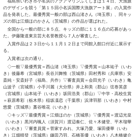
福島県いわき市小名浜のアクアマリンふくしまは１４日、大漁旗
のデザインを競う「第１５回小名浜国際大漁旗アート展」の入賞作
品を発表した。最優秀賞一般の部は西山渚さん（埼玉県）、同キッ
ズの部は江畑ほのかさん（茨城県）の作品が選ばれた。
全国から一般の部に８５点、キッズの部に１１６点の応募があっ
た。伊藤隆道東京芸大名誉教授ら７人が審査した。
入賞作品は２３日から１１月１２日まで同館入館口付近に展示す
る。
入賞者は次の通り。
◇一般▽最優秀賞＝西山渚（埼玉県）▽優秀賞＝山本祐子（いわ
き）後藤希（宮城県）長谷川舞惟（茨城県）田村秀和（兵庫県）安
斎純・安斎好子（福島、共作）▽審査員賞＝会田光子（いわき）亀
山波子（宮城県）小手川麗（大分県）井上和美（郡山）弦巻英彦
（宮城県）山本祐子（いわき）坂田浩美（郡山）▽中学・高校生賞
＝萩原希彩（栃木県）稲坂凜恋（千葉県）浜津羽那（いわき）中村
悠愛（茨城県）藁谷唯花（いわき）
◇キッズ▽最優秀賞＝江畑ほのか（茨城県）▽優秀賞＝渡辺光皇
（いわき）黒河内颯人（須賀川）渡辺奏仁、佐々木健登、平木瑠華
（いわき）▽審査員賞＝菅家すみれ、大塚乃愛、塚田優華（いわ
き）江畑晴登（茨城県）鎌田乃羽、石橋英優（いわき）八木橋健介