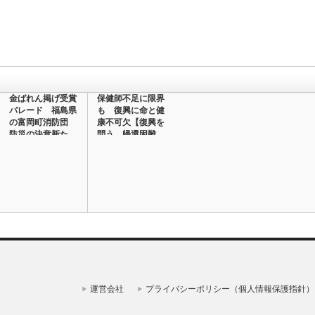
金ばれん掲げ受賞
保健師不足に限界
パレード 福島県
も 復興に命と健
の富岡町消防団
康不可欠【復興を
防災の決意新た
問う 帰還困難
の…
運営会社
プライバシーポリシー（個人情報保護指針）