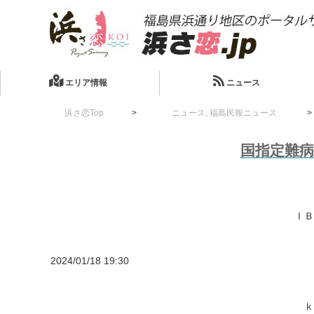
エリア情報
ニュース
浜さ恋Top
ニュース
,
福島民報ニュース
国指定難
ＩＢ
2024/01/18 19:30
ｋ