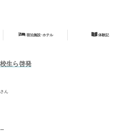
宿泊施設･ホテル
体験記
校生ら啓発
さん
ー