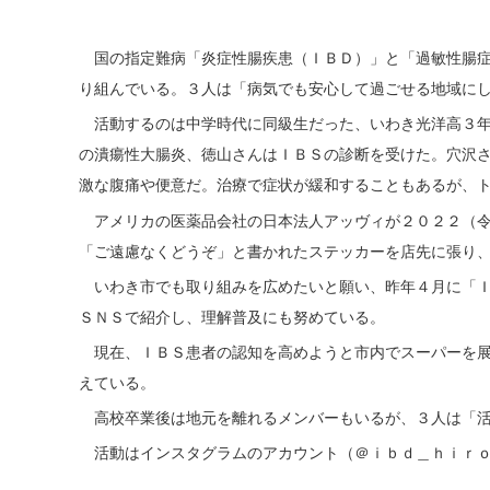
国の指定難病「炎症性腸疾患（ＩＢＤ）」と「過敏性腸症
り組んでいる。３人は「病気でも安心して過ごせる地域に
活動するのは中学時代に同級生だった、いわき光洋高３年
の潰瘍性大腸炎、徳山さんはＩＢＳの診断を受けた。穴沢
激な腹痛や便意だ。治療で症状が緩和することもあるが、
アメリカの医薬品会社の日本法人アッヴィが２０２２（令
「ご遠慮なくどうぞ」と書かれたステッカーを店先に張り
いわき市でも取り組みを広めたいと願い、昨年４月に「Ｉ
ＳＮＳで紹介し、理解普及にも努めている。
現在、ＩＢＳ患者の認知を高めようと市内でスーパーを展
えている。
高校卒業後は地元を離れるメンバーもいるが、３人は「活
活動はインスタグラムのアカウント（＠ｉｂｄ＿ｈｉｒｏ