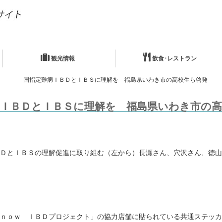
観光情報
飲食･レストラン
国指定難病ＩＢＤとＩＢＳに理解を 福島県いわき市の高校生ら啓発
病ＩＢＤとＩＢＳに理解を 福島県いわき市の高
ＤとＩＢＳの理解促進に取り組む（左から）長瀬さん、穴沢さん、徳山
ｎｏｗ ＩＢＤプロジェクト」の協力店舗に貼られている共通ステッカ