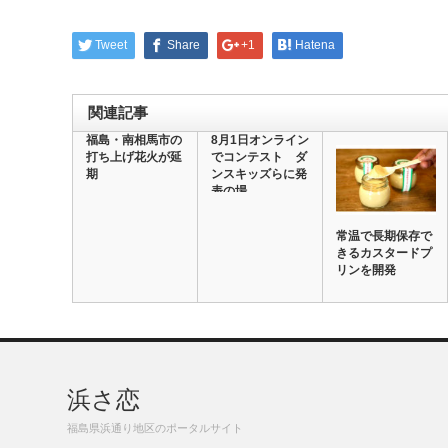
Tweet
Share
+1
Hatena
関連記事
福島・南相馬市の
8月1日オンライン
打ち上げ花火が延
でコンテスト ダ
期
ンスキッズらに発
表の場
常温で長期保存で
きるカスタードプ
リンを開発
浜さ恋
福島県浜通り地区のポータルサイト