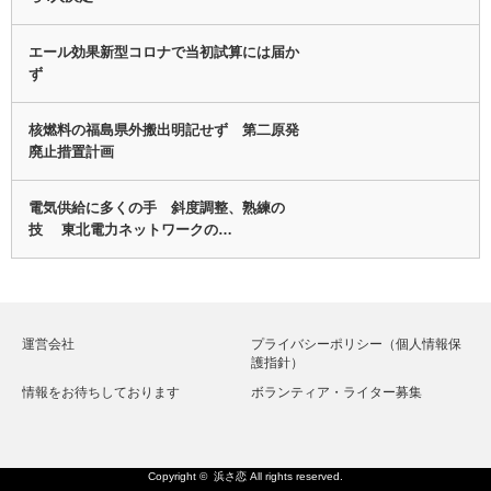
エール効果新型コロナで当初試算には届か
ず
核燃料の福島県外搬出明記せず 第二原発
廃止措置計画
電気供給に多くの手 斜度調整、熟練の
技 東北電力ネットワークの…
運営会社
プライバシーポリシー（個人情報保
護指針）
情報をお待ちしております
ボランティア・ライター募集
Copyright ©
浜さ恋
All rights reserved.