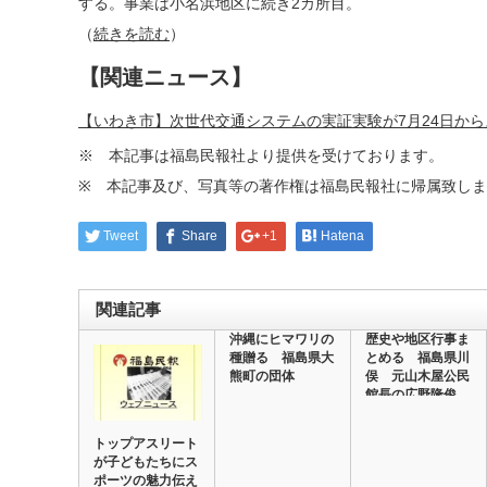
する。事業は小名浜地区に続き2カ所目。
（
続きを読む
）
【関連ニュース】
【いわき市】次世代交通システムの実証実験が7月24日か
※ 本記事は福島民報社より提供を受けております。
※ 本記事及び、写真等の著作権は福島民報社に帰属致し
Tweet
Share
+1
Hatena
関連記事
沖縄にヒマワリの
歴史や地区行事ま
種贈る 福島県大
とめる 福島県川
熊町の団体
俣 元山木屋公民
館長の広野隆俊
さ…
トップアスリート
が子どもたちにス
ポーツの魅力伝え