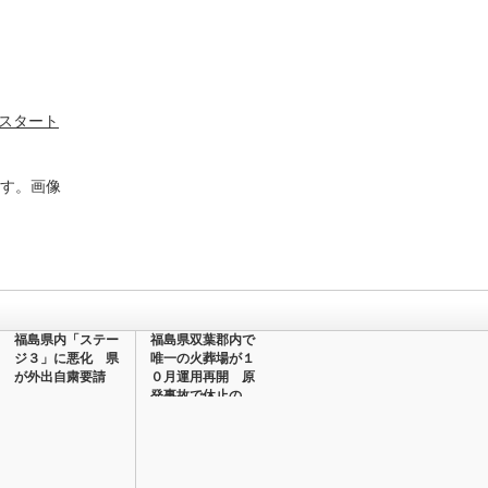
らスタート
ます。画像
福島県内「ステー
福島県双葉郡内で
ジ３」に悪化 県
唯一の火葬場が１
が外出自粛要請
０月運用再開 原
発事故で休止の
斎…