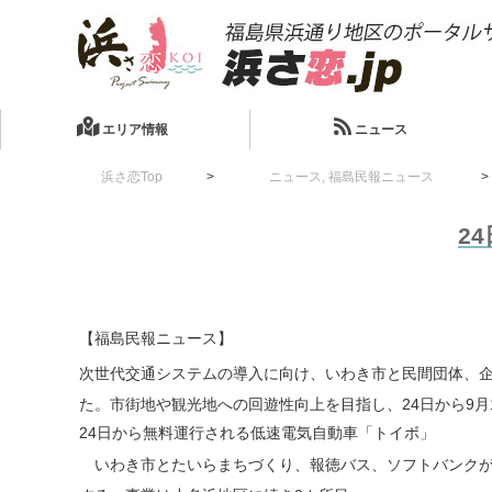
エリア情報
ニュース
浜さ恋Top
ニュース
,
福島民報ニュース
2
【福島民報ニュース】
次世代交通システムの導入に向け、いわき市と民間団体、企
た。市街地や観光地への回遊性向上を目指し、24日から9月
24日から無料運行される低速電気自動車「トイボ」
いわき市とたいらまちづくり、報徳バス、ソフトバンクが、