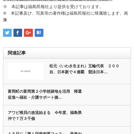
※ 本記事は福島民報社より提供を受けております。
※ 本記事及び、写真等の著作権は福島民報社に帰属致します。画
像
関連記事
松元（いわき生まれ）五輪代表 ２００
自、日本新で４連覇 競泳日本…
富岡町の富岡第２小学校跡地を活用 帰還
促進へ福祉・介護サポート拠…
アワビ稚貝の放流始まる 今年度、福島県
沖で７万３千個
１５日に「第１回南相馬フェス」 音楽や