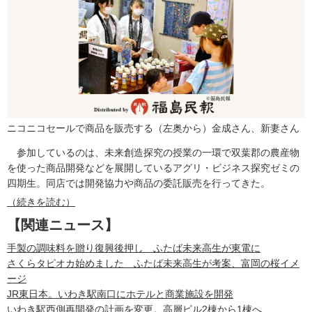
ニコニコセールで商品を販売する（左奥から）金成さん、新妻さん
参加しているのは、未来創造探究の授業の一環で双葉郡の農産物
を使った商品開発などを展開しているアグリ・ビジネス探究ゼミの
四期生。同店では開発協力や商品の委託販売を行ってきた。
（続きを読む）
【関連ニュース】
手製の調味料を贈り復興後押し ふたば未来高生が東電に
さくらタピオカ始めました ふたば未来高生が考案、富岡の桜イメ
ージ
JR東日本。いわき駅南口にホテルと商業施設を開発
いわき駅西側再開発の計画を変更。高層ビル2棟から1棟へ