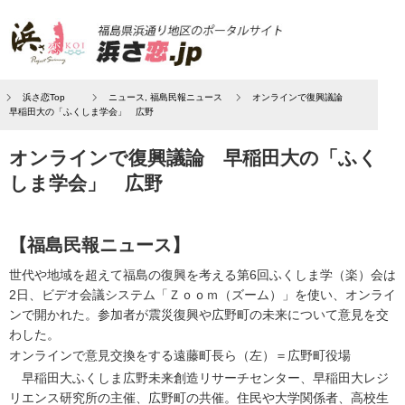
浜さ恋Top
ニュース
,
福島民報ニュース
オンラインで復興議論
早稲田大の「ふくしま学会」 広野
オンラインで復興議論 早稲田大の「ふく
しま学会」 広野
【福島民報ニュース】
世代や地域を超えて福島の復興を考える第6回ふくしま学（楽）会は
2日、ビデオ会議システム「Ｚｏｏｍ（ズーム）」を使い、オンライ
ンで開かれた。参加者が震災復興や広野町の未来について意見を交
わした。
オンラインで意見交換をする遠藤町長ら（左）＝広野町役場
早稲田大ふくしま広野未来創造リサーチセンター、早稲田大レジ
リエンス研究所の主催、広野町の共催。住民や大学関係者、高校生