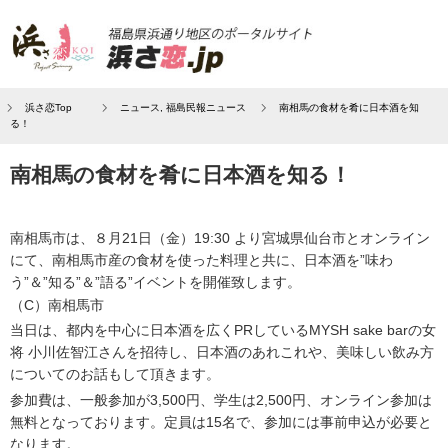
浜さ恋Top
ニュース
,
福島民報ニュース
南相馬の食材を肴に日本酒を知
る！
南相馬の食材を肴に日本酒を知る！
南相馬市は、８月21日（金）19:30 より宮城県仙台市とオンライン
にて、南相馬市産の食材を使った料理と共に、日本酒を”味わ
う”＆”知る”＆”語る”イベントを開催致します。
（C）南相馬市
当日は、都内を中心に日本酒を広くPRしているMYSH sake barの女
将 小川佐智江さんを招待し、日本酒のあれこれや、美味しい飲み方
についてのお話もして頂きます。
参加費は、一般参加が3,500円、学生は2,500円、オンライン参加は
無料となっております。定員は15名で、参加には事前申込が必要と
なります。