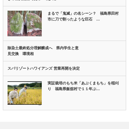
まるで「鬼滅」の名シーン？ 福島県田村
市に刀で割ったような巨石 …
除染土最終処分理解醸成へ 県内学生と意
見交換 環境相
スパリゾートハワイアンズ 営業再開を決定
実証栽培のもち米「あぶくまもち」を稲刈
り 福島県飯舘村で１１年ぶ…