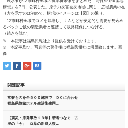
農水省が12市町村全域の農業将来像をまとめた「高付加価値産地
構想」を7日、公表した。原子力災害被災地域に関し、広域農業の在
り方を示すのは初めて。構想のイメージは【図】の通り。
12市町村全域でコメを栽培し、ＪＡなどが安定的な需要が見込め
るパックご飯の製造業者と連携して販路確保につなげる。
（
続きを読む
）
※ 本記事は福島民報社より提供を受けております。
※ 本記事及び、写真等の著作権は福島民報社に帰属致します。画
像
関連記事
常磐ものを全５００施設で ＤＣに合わせ
福島県旅館ホテル生活衛生同…
【震災・原発事故１３年】若者つなぐ 古
里の「今」 双葉の新成人復…