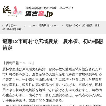
浜さ恋Top
ニュース
,
福島民報ニュース
避難12市町村で広域農業 農水
省、初の構想策定
避難12市町村で広域農業 農水省、初の構想
策定
【福島民報ニュース】
農林水産省は東京電力福島第一原発事故で避難区域が設定された12
市町村の枠を超え、農畜産物の大規模産地化を促す営農構想を初め
て策定した。平野部や中山間地域ごとに栽培・飼育に適した農畜産
物を提案し、収益性の高い商品の生産につなげる。市町村が共同利
用できる営農拠点施設を地域ごとに設ける方向で検討する。農産物
の生産から加工・出荷まで一貫した態勢を整え、事業者の参入や担
い手確保を図り、営農再開を加速させる。