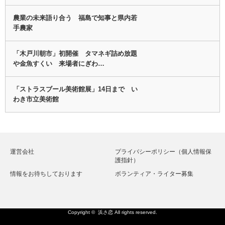
農業の未来語り合う 福島で知事と県内若
手農家
「木戸川朝市」初開催 タマネギ詰め放題
や金魚すくい 来場者にぎわ…
「ストラスブール美術館展」14日まで い
わき市立美術館
運営会社
プライバシーポリシー（個人情報保
護指針）
情報をお待ちしております
ボランティア・ライター募集
Copyright ©
浜さ恋
All rights reserved.