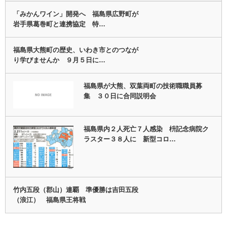
「みかんワイン」開発へ 福島県広野町が
岩手県葛巻町と連携協定 特…
福島県大熊町の歴史、いわき市とのつなが
り学びませんか ９月５日に…
福島県が大熊、双葉両町の技術職職員募
集 ３０日に合同説明会
福島県内２人死亡７人感染 枡記念病院ク
ラスター３８人に 新型コロ…
竹内五段（郡山）連覇 準優勝は吉田五段
（浪江） 福島県王将戦