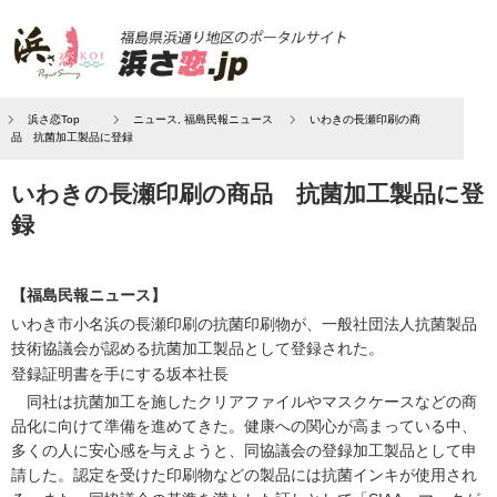
浜さ恋Top
ニュース
,
福島民報ニュース
いわきの長瀬印刷の商
品 抗菌加工製品に登録
いわきの長瀬印刷の商品 抗菌加工製品に登
録
【福島民報ニュース】
いわき市小名浜の長瀬印刷の抗菌印刷物が、一般社団法人抗菌製品
技術協議会が認める抗菌加工製品として登録された。
登録証明書を手にする坂本社長
同社は抗菌加工を施したクリアファイルやマスクケースなどの商
品化に向けて準備を進めてきた。健康への関心が高まっている中、
多くの人に安心感を与えようと、同協議会の登録加工製品として申
請した。認定を受けた印刷物などの製品には抗菌インキが使用され