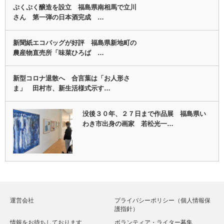
ぷくぷく醸造を設立 福島県南相馬で立川
さん 第一弾の日本酒完成 …
新聞紙エコバッグが好評 福島県新地町の
農産物直売所「味菜ひろば …
新型コロナ退散へ 合言葉は「お人形さ
ま」 田村市、新生活様式示す…
没後３０年、２７日まで作品展 福島県い
わき市出身の画家 若松光一…
運営会社
プライバシーポリシー（個人情報保
護指針）
情報をお待ちしております
ボランティア・ライター募集