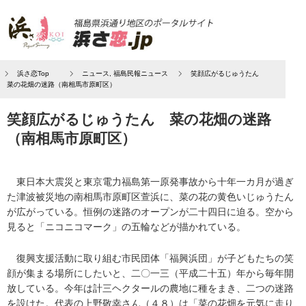
浜さ恋Top
ニュース
,
福島民報ニュース
笑顔広がるじゅうたん
菜の花畑の迷路（南相馬市原町区）
笑顔広がるじゅうたん 菜の花畑の迷路
（南相馬市原町区）
東日本大震災と東京電力福島第一原発事故から十年一カ月が過ぎ
た津波被災地の南相馬市原町区萱浜に、菜の花の黄色いじゅうたん
が広がっている。恒例の迷路のオープンが二十四日に迫る。空から
見ると「ニコニコマーク」の五輪などが描かれている。
復興支援活動に取り組む市民団体「福興浜団」が子どもたちの笑
顔が集まる場所にしたいと、二〇一三（平成二十五）年から毎年開
放している。今年は計三ヘクタールの農地に種をまき、二つの迷路
を設けた。代表の上野敬幸さん（４８）は「菜の花畑を元気に走り