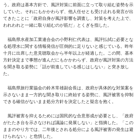
う。政府は基本方針で、風評対策に前面に立って取り組む姿勢を示
していた。それにもかかわらず、他人任せとも受け止れる発言が出
てきたことに「政府自身が風評影響を調査し、対策を考えた上で、
われわれと一緒に取り組むのが筋だ」とくぎを指した。
福島県水産加工業連合会の小野利仁代表は、風評払拭に必要とな
る処理水に関する情報発信が圧倒的に足りないと感じている。昨年
十月に出席した意見聴取会から半年以上が経過した。この間、基本
方針決定まで事態が進んだにもかかわらず、政府が風評対策の方法
を聞き取る姿勢に「話が前進している感じはしない」と突き放し
た。
福島県旅行業協会の鈴木常雄副会長は、政府が具体的な対策案を
示さないまま一方的な聞き取りに終始する姿勢に、風評被害を抑制
できる確信がないまま処分方針を決定したと疑念を抱く。
風評被害を抑えるためには国民的な合意形成が必要とし、「政府
がたたき台を示さなければ議論に発展しない」と指摘した。「この
ままのやり方では、二年後とされる処分による風評被害の発生は避
けられない」と危惧した。