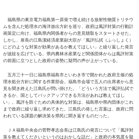
福島県の東京電力福島第一原発で増え続ける放射性物質トリチウ
ムを含んだ処理水の海洋放出方針を巡り、政府は風評対策の行動計
画策定に向け、福島県内関係者からの意見聴取をスタートさせた。
しかし、座長の江島潔経済産業副大臣が「風評払拭（ふっしょく）
にどのような対策が効果があるか教えてほしい」と繰り返した発言
が波紋を広げている。県内農林水産業など関係団体からは風評対策
の前面に立つとした政府の姿勢に疑問の声が上がっている。
五月三十一日に福島県福島市といわき市で開かれた政府主催の処
理水処分方針に関する作業部会。福島市会場で五人の出席者から意
見を聞き終えた江島氏が問い掛けた。「どういう方法で風評払拭で
きるか、国としてバックアップできる方法があれば教えてほし
い」。風評を防ぐための具体的な対策は、福島県や県内団体がこれ
まで政府に繰り返し求めてきた。江島氏の発した言葉は、政府に問
われている課題の解決策を県民に聞き返すものだった。
ＪＡ福島中央会の菅野孝志会長は江島氏の発言について「風評対
策を教えてくださいというのはおかしな話だ」と政府の本気度を疑