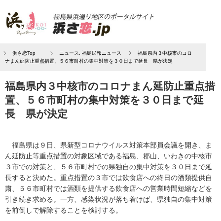
浜さ恋Top
ニュース
,
福島民報ニュース
福島県内３中核市のコロ
ナまん延防止重点措置、５６市町村の集中対策を３０日まで延長 県が決定
福島県内３中核市のコロナまん延防止重点措
置、５６市町村の集中対策を３０日まで延
長 県が決定
福島県は９日、県新型コロナウイルス対策本部員会議を開き、ま
ん延防止等重点措置の対象区域である福島、郡山、いわきの中核市
３市での対策と、５６市町村での県独自の集中対策を３０日まで延
長すると決めた。重点措置の３市では飲食店への終日の酒類提供自
粛、５６市町村では酒類を提供する飲食店への営業時間短縮などを
引き続き求める。一方、感染状況が落ち着けば、県独自の集中対策
を前倒しで解除することを検討する。