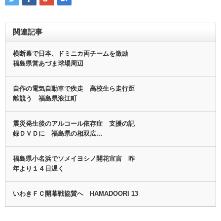
関連記事
横断幕で日本、ドミニカ両チームを激励
福島県営あづま球場周辺
自作の電気自動車で疾走 高校生ら走行距
離競う 福島県浪江町
震災発生後のアルコール依存症 支援の記
録ＤＶＤに 福島県の相双広…
福島県小名浜でソメイヨシノ開花宣言 昨
年より１４日遅く
いわきＦＣ開幕戦協賛へ HAMADOORI 13