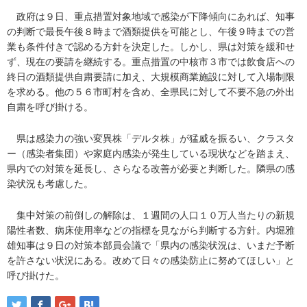
政府は９日、重点措置対象地域で感染が下降傾向にあれば、知事
の判断で最長午後８時まで酒類提供を可能とし、午後９時までの営
業も条件付きで認める方針を決定した。しかし、県は対策を緩和せ
ず、現在の要請を継続する。重点措置の中核市３市では飲食店への
終日の酒類提供自粛要請に加え、大規模商業施設に対して入場制限
を求める。他の５６市町村を含め、全県民に対して不要不急の外出
自粛を呼び掛ける。
県は感染力の強い変異株「デルタ株」が猛威を振るい、クラスタ
ー（感染者集団）や家庭内感染が発生している現状などを踏まえ、
県内での対策を延長し、さらなる改善が必要と判断した。隣県の感
染状況も考慮した。
集中対策の前倒しの解除は、１週間の人口１０万人当たりの新規
陽性者数、病床使用率などの指標を見ながら判断する方針。内堀雅
雄知事は９日の対策本部員会議で「県内の感染状況は、いまだ予断
を許さない状況にある。改めて日々の感染防止に努めてほしい」と
呼び掛けた。