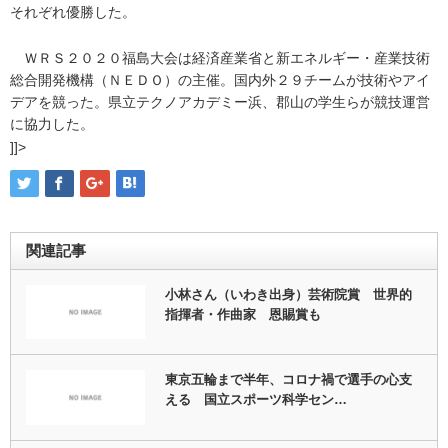
それぞれ優勝した。
ＷＲＳ２０２０福島大会は経済産業省と新エネルギー・産業技術
総合開発機構（ＮＥＤＯ）の主催。国内外２９チームが技術やアイ
デアを競った。県立テクノアカデミー浜、郡山の学生らが競技運営
に協力した。
]]>
関連記事
小林さん（いわき出身）芸術院賞 世界的
指揮者・作曲家 恩賜賞も
東京五輪まで半年、コロナ禍で選手の心支
える 国立スポーツ科学セン…