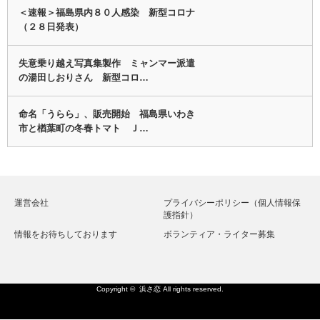
＜速報＞福島県内８０人感染 新型コロナ
（２８日発表）
失意乗り越え写真集製作 ミャンマー派遣
の湯田しおりさん 新型コロ…
命名「うらら」、販売開始 福島県いわき
市と楢葉町の冬春トマト Ｊ…
運営会社
プライバシーポリシー（個人情報保
護指針）
情報をお待ちしております
ボランティア・ライター募集
Copyright ©
浜さ恋
All rights reserved.