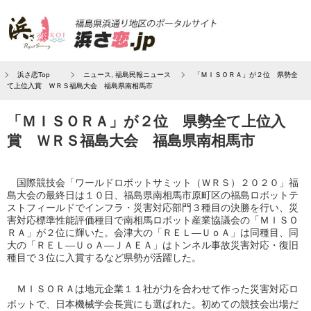
浜さ恋Top
ニュース
,
福島民報ニュース
「ＭＩＳＯＲＡ」が２位 県勢全
て上位入賞 ＷＲＳ福島大会 福島県南相馬市
「ＭＩＳＯＲＡ」が２位 県勢全て上位入
賞 ＷＲＳ福島大会 福島県南相馬市
国際競技会「ワールドロボットサミット（ＷＲＳ）２０２０」福
島大会の最終日は１０日、福島県南相馬市原町区の福島ロボットテ
ストフィールドでインフラ・災害対応部門３種目の決勝を行い、災
害対応標準性能評価種目で南相馬ロボット産業協議会の「ＭＩＳＯ
ＲＡ」が２位に輝いた。会津大の「ＲＥＬ―ＵｏＡ」は同種目、同
大の「ＲＥＬ―ＵｏＡ―ＪＡＥＡ」はトンネル事故災害対応・復旧
種目で３位に入賞するなど県勢が活躍した。
ＭＩＳＯＲＡは地元企業１１社が力を合わせて作った災害対応ロ
ボットで、日本機械学会長賞にも選ばれた。初めての競技会出場だ