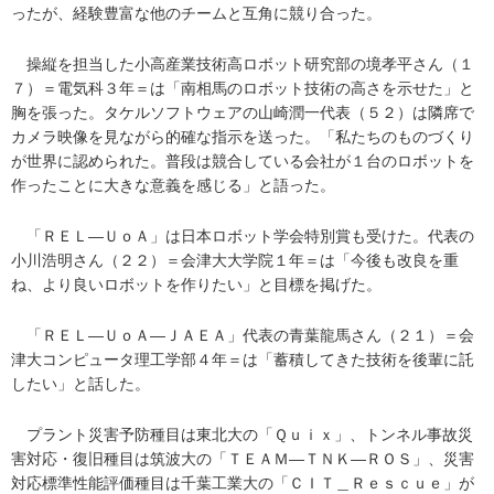
ったが、経験豊富な他のチームと互角に競り合った。
操縦を担当した小高産業技術高ロボット研究部の境孝平さん（１
７）＝電気科３年＝は「南相馬のロボット技術の高さを示せた」と
胸を張った。タケルソフトウェアの山崎潤一代表（５２）は隣席で
カメラ映像を見ながら的確な指示を送った。「私たちのものづくり
が世界に認められた。普段は競合している会社が１台のロボットを
作ったことに大きな意義を感じる」と語った。
「ＲＥＬ―ＵｏＡ」は日本ロボット学会特別賞も受けた。代表の
小川浩明さん（２２）＝会津大大学院１年＝は「今後も改良を重
ね、より良いロボットを作りたい」と目標を掲げた。
「ＲＥＬ―ＵｏＡ―ＪＡＥＡ」代表の青葉龍馬さん（２１）＝会
津大コンピュータ理工学部４年＝は「蓄積してきた技術を後輩に託
したい」と話した。
プラント災害予防種目は東北大の「Ｑｕｉｘ」、トンネル事故災
害対応・復旧種目は筑波大の「ＴＥＡＭ―ＴＮＫ―ＲＯＳ」、災害
対応標準性能評価種目は千葉工業大の「ＣＩＴ＿Ｒｅｓｃｕｅ」が